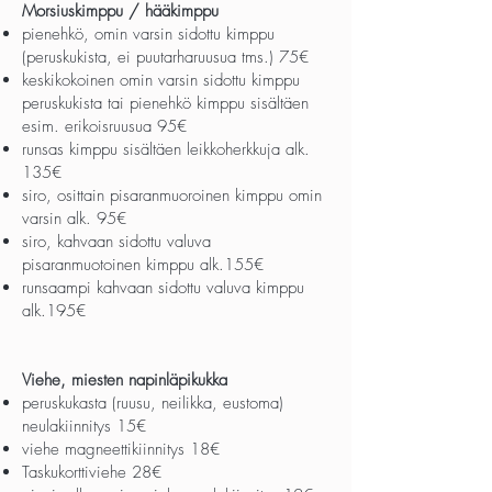
Morsiuskimppu / hääkimppu
pienehkö, omin varsin sidottu kimppu
(peruskukista, ei puutarharuusua tms.) 75€
keskikokoinen omin varsin sidottu kimppu
peruskukista tai pienehkö kimppu sisältäen
esim. erikoisruusua 95€
runsas kimppu sisältäen leikkoherkkuja alk.
135€
siro, osittain pisaranmuoroinen kimppu omin
varsin alk. 95€
siro, kahvaan sidottu valuva
pisaranmuotoinen kimppu alk.155€
runsaampi kahvaan sidottu valuva kimppu
alk.195€
Viehe, miesten napinläpikukka
peruskukasta (ruusu, neilikka, eustoma)
neulakiinnitys 15€
viehe magneettikiinnitys 18€
Taskukorttiviehe 28€