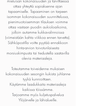
mieluisan kokonaisuuden ja tarvittaessa
ottaa yhteyttä sopiaksenne ajan
tapaamiselle. Tapaaminen on tarpeen
isomman kokonaisuuden suunnittelussa,
pienimuotoisemman tilauksen voimme
ottaa vastaan puodin aukioloaikoina,
jolloin autamme kukkavalinnoissa
(viimeistään kahta viikkoa ennen tarvetta).
Sähköpostilla voitte pyytää ennakkoon
hinta-arvion toivotunlaisesta
morsiuskimpusta tai tiedustella saatavilla
olevia materiaaleja.
Toteutamme toiveidenne mukaisen
kokonaisuuden sesongin kukista juhlanne
tyyliä kunnioittaen.
Käytämme laadukkaita materiaaleja
kaikissa töissämme.
Tarjoamme myös kuljetuspalvelua
Ylöjärvelle ja lähialueille.