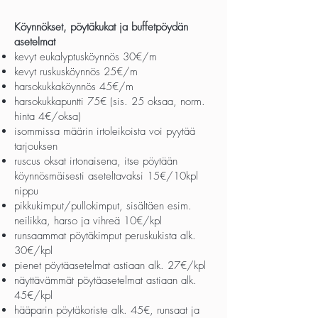
Köynnökset, pöytäkukat ja buffetpöydän
asetelmat
kevyt eukalyptusköynnös 30€/m
kevyt ruskusköynnös 25€/m
harsokukkaköynnös 45€/m
harsokukkapuntti 75€ (sis. 25 oksaa, norm.
hinta 4€/oksa)
isommissa määrin irtoleikoista voi pyytää
tarjouksen
ruscus oksat irtonaisena, itse pöytään
köynnösmäisesti aseteltavaksi 15€/10kpl
nippu
pikkukimput/pullokimput, sisältäen esim.
neilikka, harso ja vihreä 10€/kpl
runsaammat pöytäkimput peruskukista alk.
30€/kpl
pienet pöytäasetelmat astiaan alk. 27€/kpl
näyttävämmät pöytäasetelmat astiaan alk.
45€/kpl
hääparin pöytäkoriste alk. 45€, runsaat ja