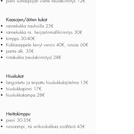
pieni sulhaspojan viehe neulakiinnitys 12€
Kaasojen/äitien kukat
rannekukka nauhoilla
25
€
rannekukka ns. heijastinmallikiinnitys 30€
kimppu 30-40€
Kukkaseppele kevyt versio 40€, runsas 60€
panta alk. 35€
rintakukka (neulakiinnitys) 28€
Hiuskukat
langoitettu ja teipattu hiuskukkalajitelma 15€
hiuskukkapinni 17€
hiuskukkakampa 28€
Heittokimppu
pieni 30-35€
runsaampi, tai erikoiskukkaa sisältävä 45€