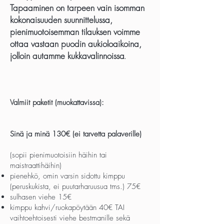
Tapaaminen on tarpeen vain isomman
kokonaisuuden suunnittelussa,
pienimuotoisemman tilauksen voimme
ottaa vastaan puodin aukioloaikoina,
jolloin autamme kukkavalinnoissa
.
Valmiit paketit (muokattavissa):
Sinä ja minä 130€ (ei tarvetta palaverille)
(sopii pienimuotoisiin häihin tai
maistraattihäihin)
pienehkö, omin varsin sidottu kimppu
(peruskukista, ei puutarharuusua tms.) 75€
sulhasen viehe 15€
kimppu kahvi/ruokapöytään 40€ TAI
vaihtoehtoisesti viehe bestmanille sekä