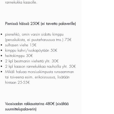
rannekukka kaasolle.
Pienissä häissä 250€ (ei tarvetta palaverille)
pienehkö, omin varsin sidottu kimppu
(peruskukista, ei puutarharuusua tms.) 75€
sulhasen viehe 15€
kimppu kahvi/ruokapöytään 50€
heittokimppu 30€
2 kpl bestmanin viehettä yht. 30€
2 kpl kaason rannekukkaa nauhoilla yht. 50€
Mikäli haluaa morsiuskimpusta runsaamman
tai toiveena esim. erikoisruusua, lisätään
hintaan 25-55€
Vuosisadan rakkaustarina 480€ (sisältää
suunnittelupalaverin)