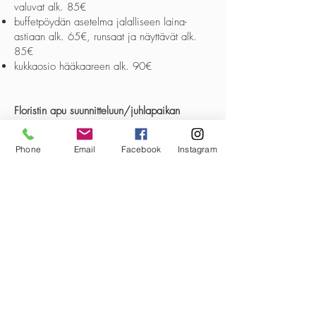
valuvat alk. 85€
buffetpöydän asetelma jalalliseen laina-
astiaan alk. 65€, runsaat ja näyttävät alk.
85€
kukkaosio hääkaareen alk. 90€
Floristin apu suunnitteluun/juhlapaikan
koristeluun 45€/tunti.
Kuljetuksen hinta juhlapaikalle määräytyy
Phone
Email
Facebook
Instagram
kilometrien mukaan, tämä sovittavissa
erikseen.
Häätilaus tulisi tehdä
mielellään kuukautta
ennen, mutta viimeistään kahta viikkoa
ennen hääpäivää, jotta puolestamme
ehdimme tilaamaan toivotut materiaalit
ja
näin
toteuttamaan ku
kkatoiveenne.
Sidomme hääkukat toki myös muutaman
päivän varoajalla, mutta silloin toivomme