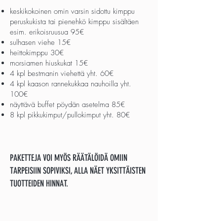
keskikokoinen omin varsin sidottu kimppu
peruskukista tai pienehkö kimppu sisältäen
esim. erikoisruusua 95€
sulhasen viehe 15€
heittokimppu 30€
morsiamen hiuskukat 15€
4 kpl bestmanin viehettä yht. 60€
4 kpl kaason rannekukkaa nauhoilla yht.
100€
näyttävä buffet pöydän asetelma 85€
8 kpl pikkukimput/pullokimput yht. 80€
PAKETTEJA VOI MYÖS RÄÄTÄLÖIDÄ OMIIN
TARPEISIIN SOPIVIKSI, ALLA NÄET YKSITTÄISTEN
TUOTTEIDEN HINNAT.